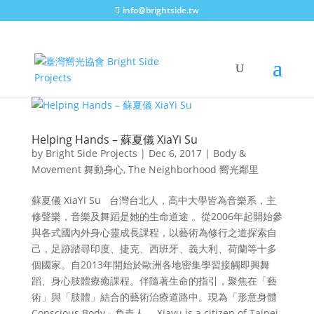
info@brightside.tw
Helping Hands – 蘇夏儀 XiaYi Su
by
Bright Side Projects
|
Dec 6, 2017
|
Body &
Movement 舞動身心
,
The Neighborhood 嚮光鄰里
蘇夏儀 XiaYi Su 台灣台北人，高中大學皆為音樂系，主
修聲樂，音樂及舞蹈是她的生命道途 。從2006年起開始參
與各式國內外身心靈成長課程，以藝術為修行之道探索自
己，足跡踏尋印度、捷克、西班牙、義大利、荷蘭等十多
個國家。自2013年開始於歐洲各地密集學習接觸即興舞
蹈、身心肢體療癒課程。伴隨著生命的指引，聚焦在「藝
術」與「肢體」結合的藝術治療道路中。現為「形意身體
Conscious Body」負責人。 Xiayu is a citizen of Taipei,