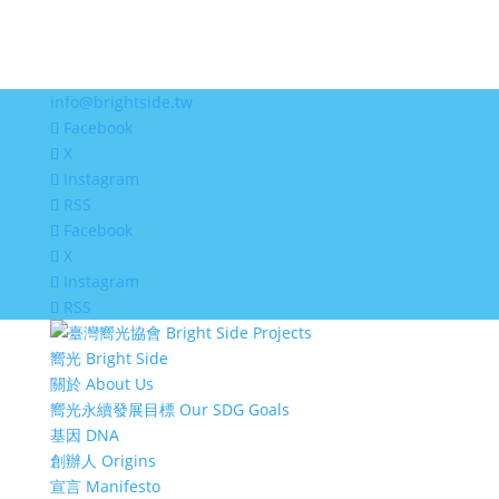
info@brightside.tw
Facebook
X
Instagram
RSS
Facebook
X
Instagram
RSS
嚮光 Bright Side
關於 About Us
嚮光永續發展目標 Our SDG Goals
基因 DNA
創辦人 Origins
宣言 Manifesto