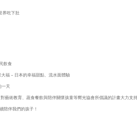
世界吃下肚
國民飲食
福 – 日本的幸福甜點、流水面體驗
的一天
，對藝術教育、蔬食餐飲與陪伴關懷孩童等嚮光協會所倡議的計畫大力支
續陪伴我們的孩子！