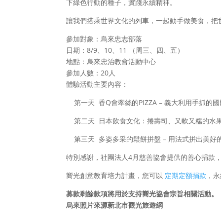
下綠色行動的種子，實踐永續精神。
讓我們搭乘世界文化的列車，一起動手做美食，把
參加對象：烏來忠志部落
日期：8/9、10、11 （周三、四、五）
地點：烏來忠治教會活動中心
參加人數：20人
體驗活動主要內容：
第一天 香Q會牽絲的PIZZA – 義大利用手抓的
第二天 日本飲食文化：捲壽司、又軟又糯的水果大
第三天 多姿多采的鬆餅拼盤 – 用法式拼出美好
特別感謝，社團法人4月慈善協會提供的善心捐款
嚮光創意教育培力計畫，您可以
定期定額捐款
，永
募款剩餘款項將用於支持嚮光協會宗旨相關活動。
烏來照片來源新北市觀光旅遊網