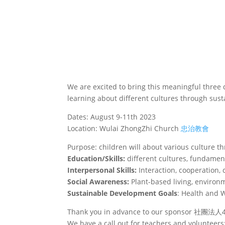
We are excited to bring this meaningful three
learning about different cultures through sus
Dates: August 9-11th 2023
Location: Wulai ZhongZhi Church
忠治教會
Purpose: children will about various culture t
Education/Skills:
different cultures, fundament
Interpersonal Skills:
Interaction, cooperation
Social Awareness:
Plant-based living, environ
Sustainable Development Goals
: Health and 
Thank you in advance to our sponsor 社團法人4月
We have a call out for teachers and volunteers