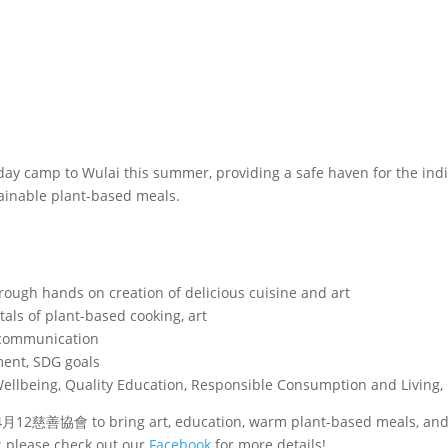
 day camp to Wulai this summer, providing a safe haven for the ind
tainable plant-based meals.
hrough hands on creation of delicious cuisine and art
als of plant-based cooking, art
, communication
ment, SDG goals
Wellbeing, Quality Education, Responsible Consumption and Living,
12慈善協會 to bring art, education, warm plant-based meals, and ca
; please check out our
Facebook
for more details!