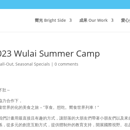
嚮光 Bright Side
成果 Our Work
愛心捐
 Wulai Summer Camp
all-Out
,
Seasonal Specials
|
0 comments
下肚～
協力合作下，
世界的化的美食之旅 – ”享食。想吃。嚮食世界列車！”
我們計畫用最直接且有趣的方式，讓部落的大朋友們帶著小朋友們以及來
係，從多元的創意互動方式，提供體制外的教育支持，開展國際視野。在