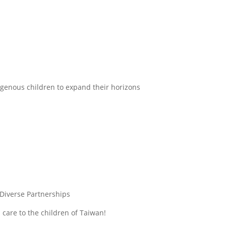
igenous children to expand their horizons
 Diverse Partnerships
re to the children of Taiwan!