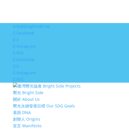
info@brightside.tw
Facebook
X
Instagram
RSS
Facebook
X
Instagram
RSS
嚮光 Bright Side
關於 About Us
嚮光永續發展目標 Our SDG Goals
基因 DNA
創辦人 Origins
宣言 Manifesto