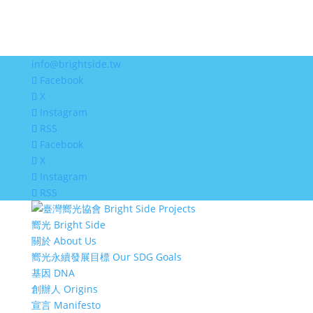
info@brightside.tw
Facebook
X
Instagram
RSS
Facebook
X
Instagram
RSS
嚮光 Bright Side
關於 About Us
嚮光永續發展目標 Our SDG Goals
基因 DNA
創辦人 Origins
宣言 Manifesto