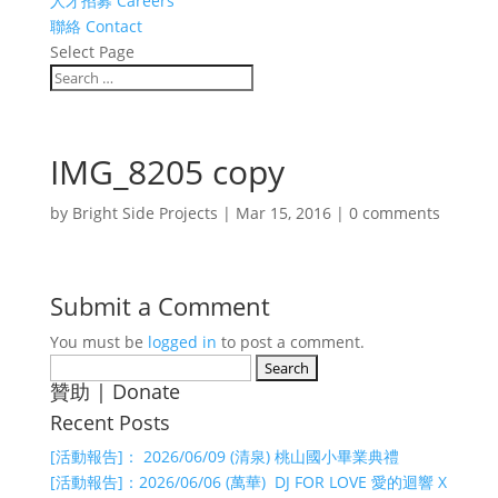
人才招募 Careers
聯絡 Contact
Select Page
IMG_8205 copy
by
Bright Side Projects
|
Mar 15, 2016
|
0 comments
Submit a Comment
You must be
logged in
to post a comment.
Search
贊助 | Donate
for:
Recent Posts
[活動報告]： 2026/06/09 (清泉) 桃山國小畢業典禮
[活動報告]：2026/06/06 (萬華) DJ FOR LOVE 愛的迴響 X