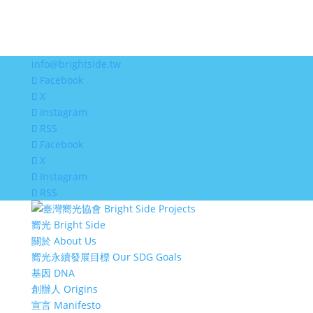
info@brightside.tw
Facebook
X
Instagram
RSS
Facebook
X
Instagram
RSS
嚮光 Bright Side
關於 About Us
嚮光永續發展目標 Our SDG Goals
基因 DNA
創辦人 Origins
宣言 Manifesto