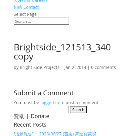
人才招募 Careers
聯絡 Contact
Select Page
Brightside_121513_340
copy
by
Bright Side Projects
|
Jan 2, 2014
|
0 comments
Submit a Comment
You must be
logged in
to post a comment.
Search
贊助 | Donate
for:
Recent Posts
[活動報告]： 2026/06/27 (苗栗) 舞進寶萊塢