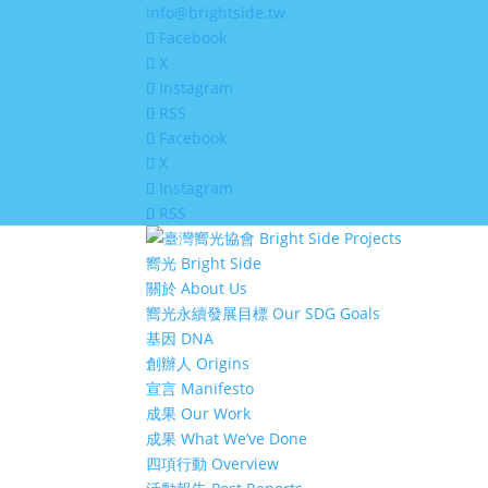
info@brightside.tw
Facebook
X
Instagram
RSS
Facebook
X
Instagram
RSS
嚮光 Bright Side
關於 About Us
嚮光永續發展目標 Our SDG Goals
基因 DNA
創辦人 Origins
宣言 Manifesto
成果 Our Work
成果 What We’ve Done
四項行動 Overview